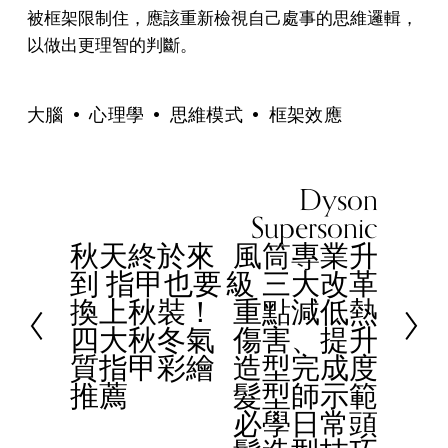
被框架限制住，應該重新檢視自己處事的思維邏輯，
以做出更理智的判斷。
大腦
心理學
思維模式
框架效應
Dyson
N
Supersonic
e
秋天終於來
風筒專業升
x
P
到 指甲也要
級 三大改革
t
r
換上秋裝！
重點減低熱
e
四大秋冬氣
傷害、提升
v
質指甲彩繪
造型完成度
i
推薦
髮型師示範
o
必學日常頭
u
s