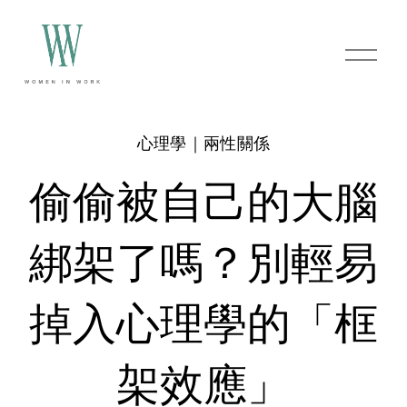
O
p
e
n
M
e
心理學｜兩性關係
n
u
偷偷被自己的大腦
綁架了嗎？別輕易
掉入心理學的「框
架效應」