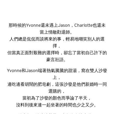
那時候的Yvonne還未遇上Jason，Charlotte也還未
當上情敵勸退師。
人們總是侃侃而談將來的事，輕易地嘲笑別人的選
擇，
但當真正面對艱難的選擇時，卻忘了當初自己許下的
豪言壯語。
Yvonne和Jason端著熱氣騰騰的甜湯，窩在雙人沙發
上，
邊吃邊看胡鬧的肥皂劇，這張沙發是他們新婚時一同
選購的，
當初為了沙發的顏色而爭論了半天，
沒料到後來連一起坐著的時間也少之又少。