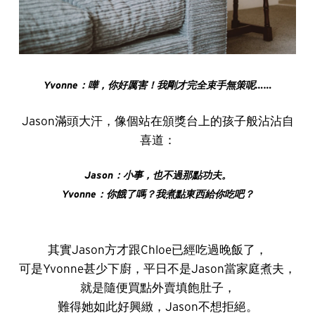
Yvonne
：嘩，你好厲害！我剛才完全束手無策呢……
Jason滿頭大汗，像個站在頒獎台上的孩子般沾沾自
喜道：
Jason
：小事，也不過那點功夫。
Yvonne
：你餓了嗎？我煮點東西給你吃吧？
其實Jason方才跟Chloe已經吃過晚飯了，
可是Yvonne甚少下廚，平日不是Jason當家庭煮夫，
就是隨便買點外賣填飽肚子，
難得她如此好興緻，Jason不想拒絕。