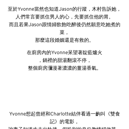
至於Yvonne當然也知道Jason的行蹤，木村告訴她，
人們常言要抓住男人的心，先要抓住他的胃。
而且若果Jason跟情婦飲飽吃醉後仍然願意吃她煮的
菜，
那麼這段婚姻還是有救的。
在廚房內的Yvonne呆望著靛藍爐火
，鍋裡的甜湯翻滾不停，
整個廚房瀰漫著濃濃的薑湯香氣。
Yvonne想起曾經和Charlotte結伴看過一齣叫《雙食
記》的電影，