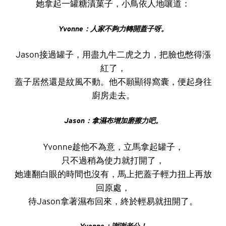
她拿起一罐糖漬菓子，小鳥依人地嚷道：
Yvonne
：人家不夠力轉開蓋子呀。
Jason接過罐子，用盡九牛二虎之力，把臉也憋得漲
紅了，
蓋子居然還是紋風不動。他不願顯得窩囊，便起身往
廚房走去。
Jason
：拿濕布增加磨擦力吧。
Yvonne趁他不為意，立馬拿起罐子，
只不過稍為使力就打開了，
她連翻白眼的時間也沒有，馬上把蓋子輕力扭上再放
回原處，
待Jason拿著濕布回來，終於輕易就扭開了。