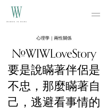
O
p
e
n
M
e
心理學｜兩性關係
n
u
#WIWLoveStory
要是說瞞著伴侶是
不忠，那麼瞞著自
己，逃避看事情的