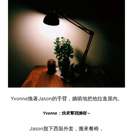
Yvonne挽著Jason的手臂，嬌嗔地把他拉進屋內。
Yvonne
：快來幫我換啦～
Jason脫下西裝外套，搬來餐椅，