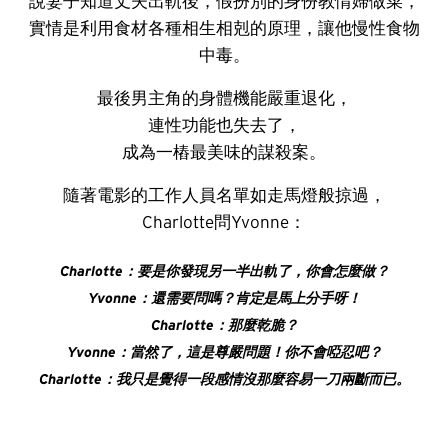
說妻子知道丈夫出軌後，假扮別的身份教情婦做菜，
實情是利用食材各種相生相剋的原理，讓他慢性食物
中毒。
最後男主角的身體機能嚴重退化，
連性功能也失去了，
成為一樁最美味的謀殺案。
隨著電影的工作人員名單如走馬燈般掠過，
Charlotte問Yvonne：
Charlotte
：要是你發現另一半出軌了，你會怎麼做？
Yvonne
：還需要問嗎？肯定是馬上分手呀！
Charlotte
：那麼乾脆？
Yvonne
：當然了，這是尊嚴問題！你不會啞忍吧？
Charlotte
：
我只是覺得一段感情沒那麼容易一刀兩斷而已。