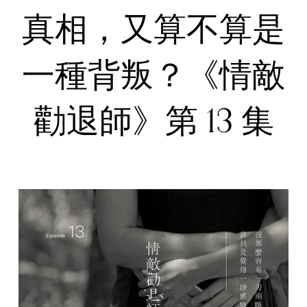
真相，又算不算是
一種背叛？《情敵
勸退師》第 13 集