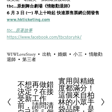
tbc…原創舞台劇場《情敵勸退師》
6 月 3 日 (一) 早上十時起 快達票售票網公開發售
www.hkticketing.com
tbc…原著故事
https://www.facebook.com/tbcstoryhk/
WIWLoveStory
出軌
婚姻
小三
情敵勸
退師
第三者
實用與精緻
N
不想再做錯
P
度都滿分！
e
決定？在接
r
這個來自柏
x
受新工作
e
林的小眾手
t
前，請問清
v
袋品牌，是
i