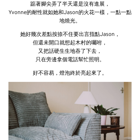
踮著腳尖弄了半天還是沒有進展，
Yvonne的耐性就如她和Jason的火花一樣，一點一點
地燒光。
她好幾次差點按捺不住要出言指點Jason，
但還未開口就想起木村的囑咐，
又把話硬生生地吞了下去，
只在旁邊拿個電話幫忙照明。
好不容易，燈泡終於亮起來了。