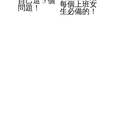
自己這 5 個
每個上班女
問題！
o
生必備的！
u
s
© 2023 Women In Work Limited. All rights reserved