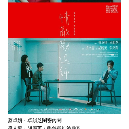
蔡卓妍・卓韻芝閨密內鬨
凌文龍・胡麗英・張銘耀推波助攻