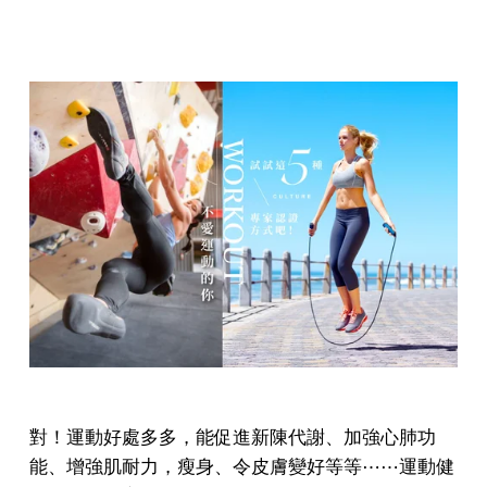
對！運動好處多多，能促進新陳代謝、加強心肺功
能、增強肌耐力，瘦身、令皮膚變好等等⋯⋯運動健