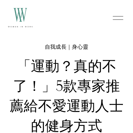
O
p
e
n
M
e
自我成長｜身心靈
n
u
「運動？真的不
了！」5款專家推
薦給不愛運動人士
的健身方式