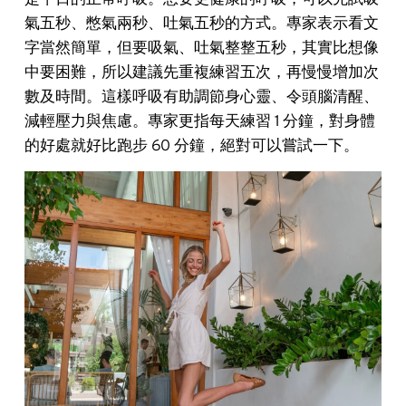
氣五秒、憋氣兩秒、吐氣五秒的方式。專家表示看文
字當然簡單，但要吸氣、吐氣整整五秒，其實比想像
中要困難，所以建議先重複練習五次，再慢慢增加次
數及時間。這樣呼吸有助調節身心靈、令頭腦清醒、
減輕壓力與焦慮。專家更指每天練習 1 分鐘，對身體
的好處就好比跑步 60 分鐘，絕對可以嘗試一下。