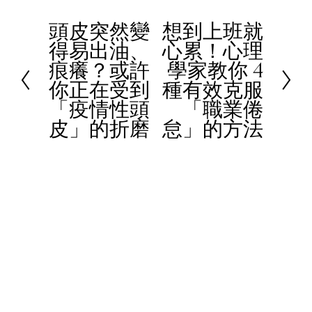
頭皮突然變
想到上班就
P
N
得易出油、
心累！心理
r
e
痕癢？或許
學家教你 4
e
x
你正在受到
種有效克服
v
t
「疫情性頭
「職業倦
i
皮」的折磨
怠」的方法
o
u
s