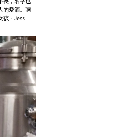
不長，名字也
人的愛酒。彌
- Jess