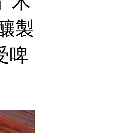
」木
：釀製
受啤