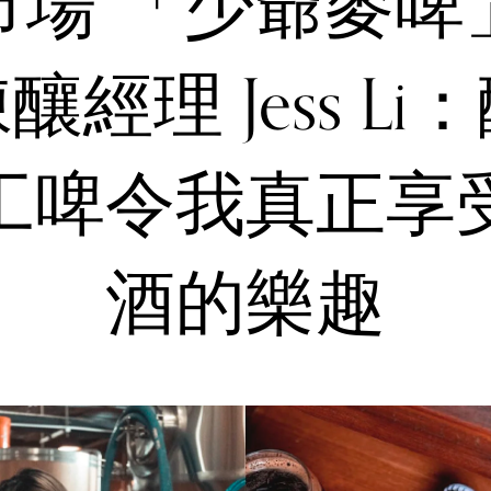
市場 「少爺麥啤
釀經理 Jess Li
工啤令我真正享
酒的樂趣