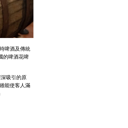
利時啤酒及傳統
國的啤酒花啤
。
深深吸引的原
雖能使客人滿
」