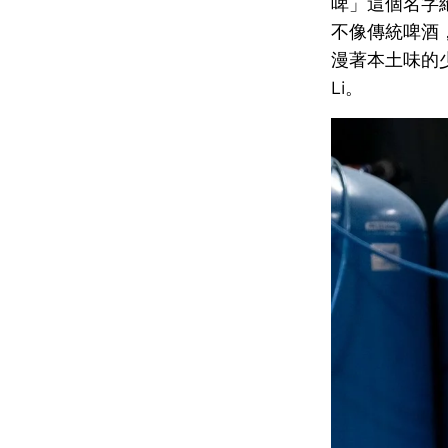
啤」這個名字
不像傳統啤酒
漫著本土味的少
Li。