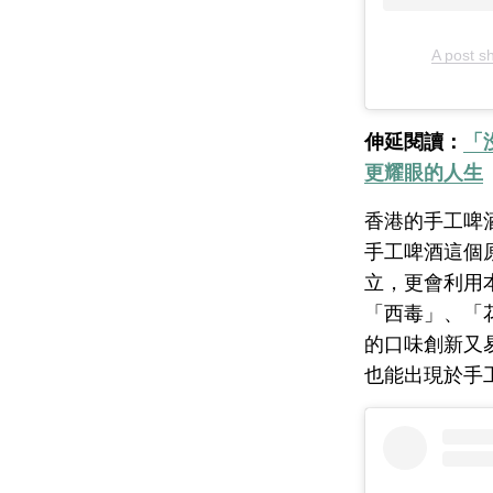
A post s
伸延閱讀：
「
更耀眼的人生
香港的手工啤
手工啤酒這個
立，更會利用
「西毒」、「
的口味創新又
也能出現於手