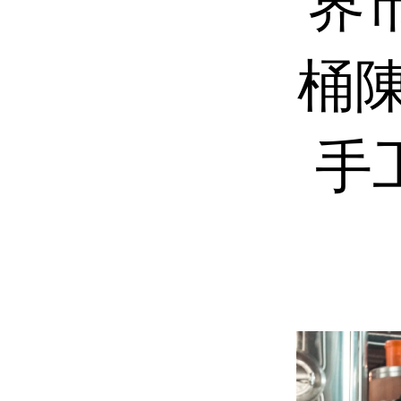
界
桶陳
手