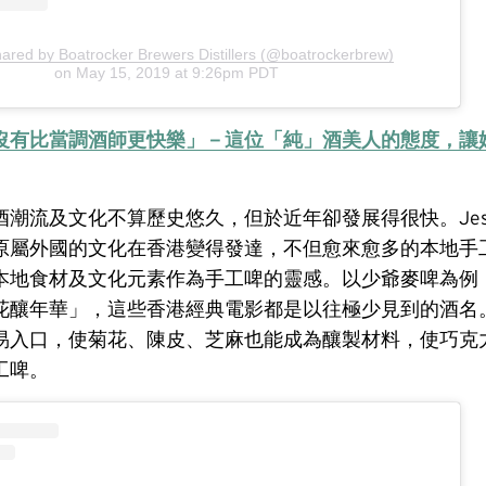
hared by Boatrocker Brewers Distillers (@boatrockerbrew)
on
May 15, 2019 at 9:26pm PDT
沒有比當調酒師更快樂」－這位「純」酒美人的態度，讓
酒潮流及文化不算歷史悠久，但於近年卻發展得很快。Jes
原屬外國的文化在香港變得發達，不但愈來愈多的本地手
本地食材及文化元素作為手工啤的靈感。以少爺麥啤為例
花釀年華」，這些香港經典電影都是以往極少見到的酒名
易入口，使菊花、陳皮、芝麻也能成為釀製材料，使巧克
工啤。