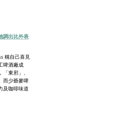
她調出比外表
s 稱自己喜見
工啤酒廠成
，「東邪」、
。而少爺麥啤
力及咖啡味道