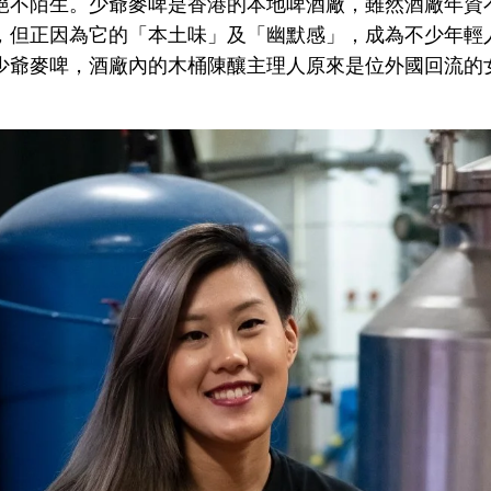
絕不陌生。少爺麥啤是香港的本地啤酒廠，雖然酒廠年資
，但正因為它的「本土味」及「幽默感」，成為不少年輕
爺麥啤，酒廠內的木桶陳釀主理人原來是位外國回流的女孩 