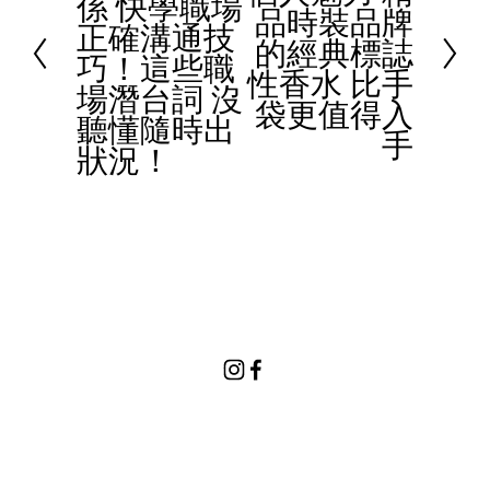
係 快學職場
e
品時裝品牌
x
正確溝通技
v
的經典標誌
t
巧！這些職
i
性香水 比手
場潛台詞 沒
o
袋更值得入
聽懂隨時出
u
手
狀況！
s
© 2023 Women In Work Limited. All rights reserved