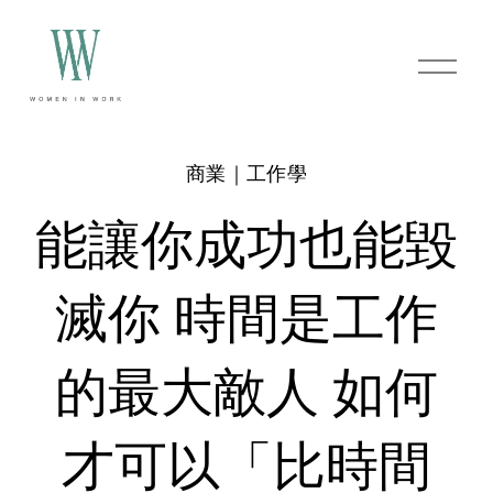
O
p
e
n
M
e
商業｜工作學
n
u
能讓你成功也能毀
滅你 時間是工作
的最大敵人 如何
才可以「比時間