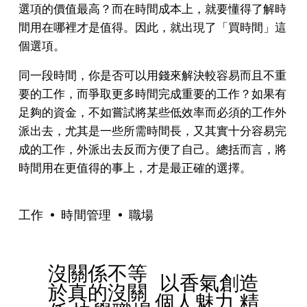
選項的價值最高？而在時間成本上，就要懂得了解時
間用在哪裡才是值得。因此，就出現了「買時間」這
個選項。
同一段時間，你是否可以用錢來解決較容易而且不重
要的工作，而爭取更多時間完成重要的工作？如果有
足夠的資金，不如嘗試將某些低效率而必須的工作外
派出去，尤其是一些所需時間長，又其實十分容易完
成的工作，外派出去反而方便了自己。總括而言，將
時間用在更值得的事上，才是最正確的選擇。
工作
時間管理
職場
沒關係不等
P
以香氣創造
N
於真的沒關
r
個人魅力 精
e