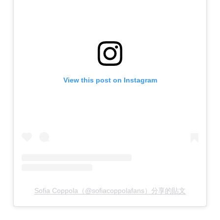
View this post on Instagram
Sofia Coppola（@sofiacoppolafans）分享的貼文