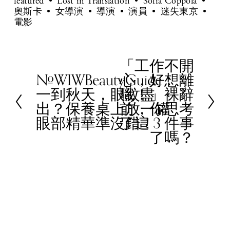
featured
Lost in Translation
Sofia Coppola
奧斯卡
女導演
導演
演員
迷失東京
電影
「工作不開
N
#WIWBeautyGuide：
心，好想離
e
P
一到秋天，眼紋盡
職！」裸辭
x
r
出？保養桌上放一罐
前，你思考
t
e
眼部精華準沒錯！
了這 3 件事
v
了嗎？
i
o
u
s