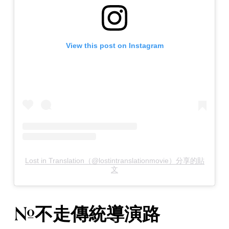
View this post on Instagram
Lost in Translation（@lostintranslationmovie）分享的貼
文
#不走傳統導演路