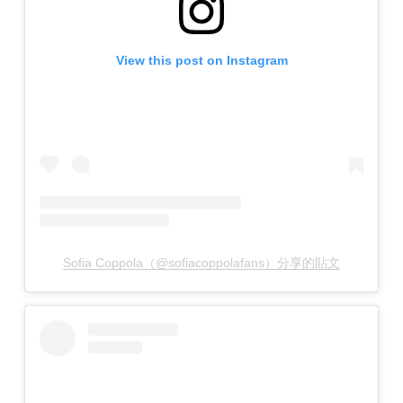
View this post on Instagram
Sofia Coppola（@sofiacoppolafans）分享的貼文