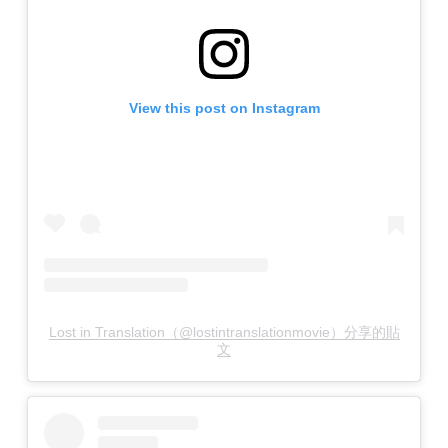
View this post on Instagram
Lost in Translation（@lostintranslationmovie）分享的貼
文