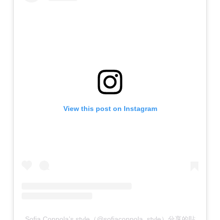
View this post on Instagram
Sofia Coppola’s style（@sofiacoppola_style）分享的貼