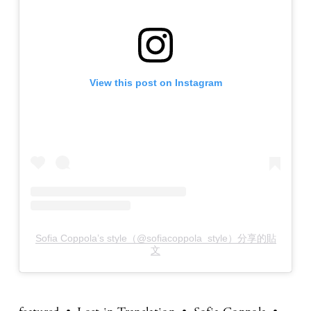
View this post on Instagram
Sofia Coppola’s style（@sofiacoppola_style）分享的貼
文