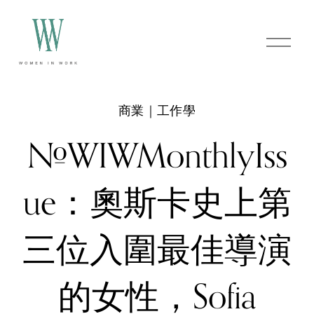
O
p
e
n
M
e
商業｜工作學
n
u
#WIWMonthlyIss
ue：奧斯卡史上第
三位入圍最佳導演
的女性，Sofia