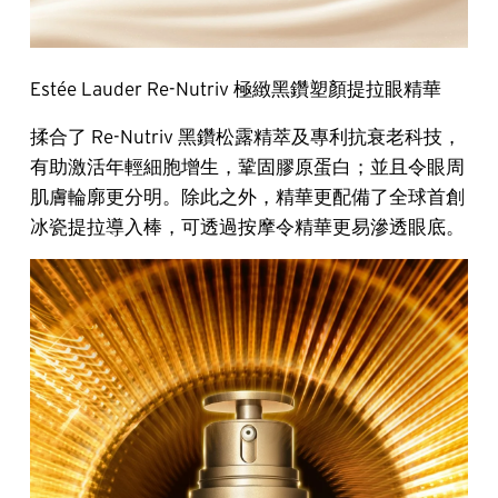
Estée Lauder Re-Nutriv 極緻黑鑽塑顏提拉眼精華
揉合了 Re-Nutriv 黑鑽松露精萃及專利抗衰老科技，
有助激活年輕細胞增生，鞏固膠原蛋白；並且令眼周
肌膚輪廓更分明。除此之外，精華更配備了全球首創
冰瓷提拉導入棒，可透過按摩令精華更易滲透眼底。