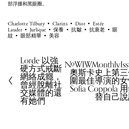
部浮腫和黑眼圈。
Charlotte Tilbury
Clarins
Dior
Estée
Lauder
Jurlique
保養
抗皺
抗衰老
眼
紋
眼部精華
美容
Lorde 以強
P
#WIWMonthlyIs
N
硬方式戒斷
r
奧斯卡史上第三
e
網絡成癮，
e
圍最佳導演的女
x
曾經脫離社
v
Sofia Coppola
t
交媒體的還
i
替自己說
有她們
o
u
s