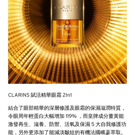
CLARINS 賦活精華眼霜 2In1
結合了眼部精華的深層修護及眼霜的保濕滋潤特質，
令眼周年輕蛋白大幅增加 119% ，而皇牌成分薑黃能
激發再生、滋養、防禦、活氧及保濕 5 大自我修護功
能，另外更添加了能減淡皺紋的有機法國峨蔘萃取。