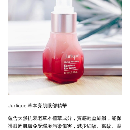
Jurlique 草本亮肌眼部精華
蘊含天然抗衰老草本植萃成分，質感輕盈絲滑，能保
護眼周肌膚免受環境污染傷害，減少細紋、皺紋、眼