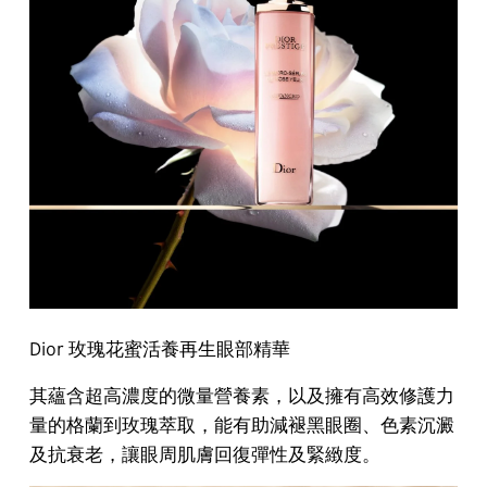
Dior 玫瑰花蜜活養再生眼部精華
其蘊含超高濃度的微量營養素，以及擁有高效修護力
量的格蘭到玫瑰萃取，能有助減褪黑眼圈、色素沉澱
及抗衰老，讓眼周肌膚回復彈性及緊緻度。