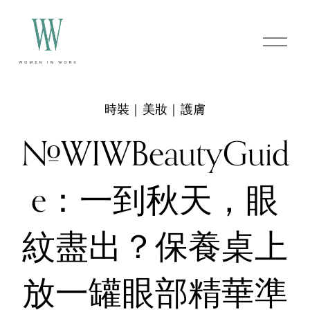
O
p
e
n
M
e
時裝｜美妝｜護膚
n
u
#WIWBeautyGuid
e：一到秋天，眼
紋盡出？保養桌上
放一罐眼部精華準