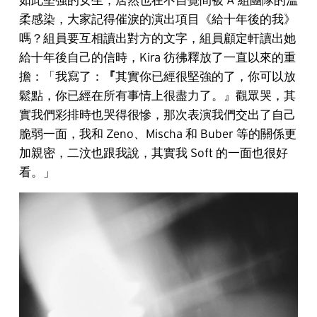
柔感染，大家記得催淚的演出項目《給十年後的我》
嗎？組員要互相讀出對方的文字，組員顧定軒讀出她
給十年後自己的信時，Kira 彷彿釋放了一直以來的重
擔：「我寫了：
『
其實你已經很堅強的了，你可以放
鬆點，你已經在所有事情上很盡力了。』觀眾哭，其
實我們彩排時也哭得很慘，那次表演我們交出了自己
脆弱一面，我和 Zeno、Mischa 和 Buber 等的關係更
加親密，二汶也跟我說，其實我 Soft 的一面也很好
看。」