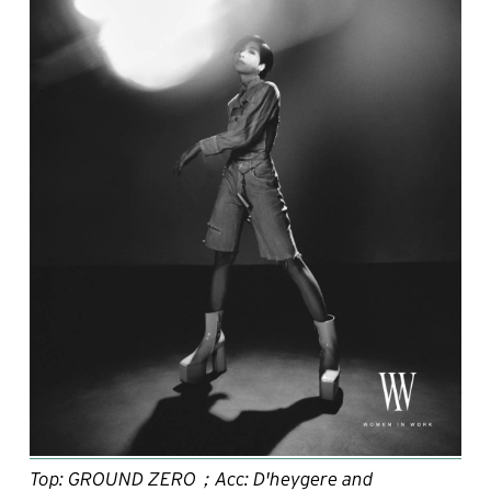
Top: GROUND ZERO；Acc: D'heygere and