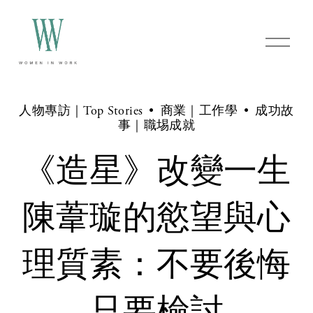
O
p
e
n
M
e
人物專訪｜Top Stories
商業｜工作學
成功故
n
事｜職埸成就
u
《造星》改變一生
陳葦璇的慾望與心
理質素：不要後悔
只要檢討