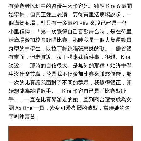
有參賽者以班中的資優生來形容她。雖然 Kira 6 歲開
始學舞，但真正愛上表演，要從荷里活廣場說起，一
個購物商場，對只有十多歲的 Kira 來說已經是一個
小里程碑：「第一次覺得自己喜歡舞台時，是在荷里
活廣場參加校際歌唱比賽，那時我是一個大隻運動員
身型的中學生，以拉丁舞跳唱張惠妹的歌。」儘管很
有畫面，但老實說，拉丁張惠妹這件事，很錯。Kira
笑說：「那時的自信很大，是無知的那種！始終中學
生沒什麼兼職，於是我不停參加比賽來賺錢儲錢，那
一次的比賽讓我面對了不同的群眾，我覺得很正，開
始想成為跳唱歌手。」Kira 形容自己是「比賽型歌
手」，一直在比賽界游走的她，直到商台選拔成為女
團 As One 一員，變身可愛亮麗的造型，當時她的名
字叫陳嘉茵。