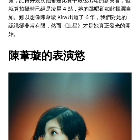
簾，記得好幾次她都是比賽中最後出場的參賽者，但
就算拍攝時已經是凌晨 4 點，她的跳唱卻如此揮灑自
如。難以想像陳葦璇 Kira 出道了 6 年，我們對她的
認識卻非常有限，然而《造星》才是她真正發光的開
始。
陳葦璇的表演慾