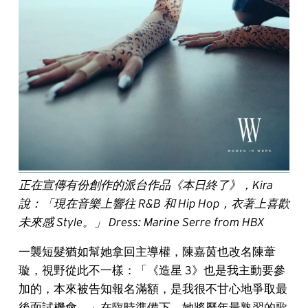
正在宣傳有份創作的派台作品《本日終了》，Kira
說：「現在音樂上響往 R&B 和 Hip Hop，衣著上喜歡
未來感 Style。」 Dress: Marine Serre from HBX
一襲短髮猶如幫她拿回主導權，陳嘉茵也改名陳葦
璇，視野從此不一樣：「《造星 3》也是我主動要參
加的，本來被告知報名滿額，是我很不甘心地爭取最
後面試機會。」在臨時準備下，她將歷年最熟習的歌