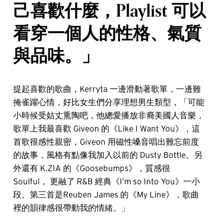
己喜歡什麼，Playlist 可以
看穿一個人的性格、氣質
與品味。」
提起喜歡的歌曲，Kerryta 一邊滑動著歌單，一邊難
掩雀躍心情，好比女生們分享理想男生類型，「可能
小時候受姑丈熏陶吧，他總愛播放非裔美國人音樂，
歌單上我最喜歡 Giveon 的《Like I Want You》，這
首歌很感性親密，Giveon 用磁性嗓音唱出難忘前度
的故事，風格有點像我加入以前的 Dusty Bottle。另
外還有 K.ZIA 的《Goosebumps》，質感很
Soulful， 更融了 R&B 經典《I’m so Into You》一小
段。第三首是Reuben James 的《My Line》，歌曲
裡的韻律感很帶動我的情緒。」