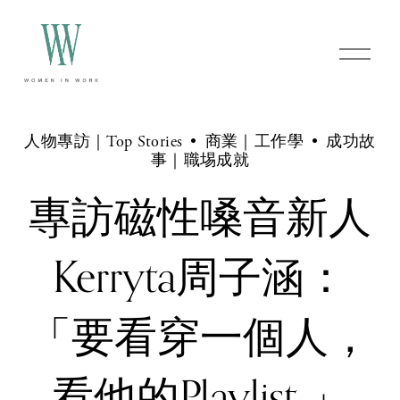
O
p
e
n
M
e
人物專訪｜Top Stories
商業｜工作學
成功故
n
事｜職埸成就
u
專訪磁性嗓音新人
Kerryta周子涵：
「要看穿一個人，
看他的Playlist 」