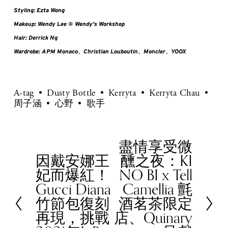
Styling: Ezta Wong
Makeup: Wendy Lee @ Wendy's Workshop
Hair: Derrick Ng
Wardrobe: APM Monaco、Christian Louboutin、Moncler、YOOX
A-tag
Dusty Bottle
Kerryta
Kerryta Chau
周子涵
心野
歌手
盡情享受微
N
因戴安娜王
醺之夜：KI
e
P
妃而爆紅！
NO BI x Tell
x
r
Gucci Diana
Camellia 氈
t
e
竹節包復刻
酒茗茶限定
v
再現，挑戰
店、Quinary
i