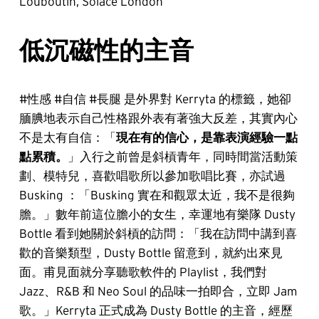
Louboutin, Solace London
低沉磁性的主音
#性感 #自信 #長腿 是外界對 Kerryta 的標籤，她卻
腼腆地表示自己性格跟外表有著強大反差，其實內心
不是太有自信：「
現在有的信心，是靠表演經驗一點
點累積。
」入行之前曾是斜槓青年，同時間當活動策
劃、模特兒，喜歡唱歌所以參加歌唱比賽，亦試過
Busking ：「Busking 實在和觀眾太近，我不是很夠
膽。」數年前這位膽小的女生，幸運地有樂隊 Dusty
Bottle 看到她關於斜槓的訪問：「我在訪問中講到喜
歡的音樂類型，Dusty Bottle 留意到，就約出來見
面。甫見面就分享聽歌軟件的 Playlist，我們對
Jazz、R&B 和 Neo Soul 的品味一拍即合，立即 Jam
歌。」Kerryta 正式成為 Dusty Bottle 的主音，經歷