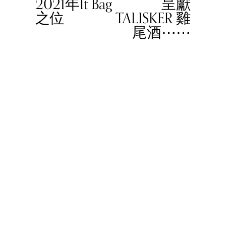
2021年It Bag
呈獻
o
之位
TALISKER 雞
u
尾酒⋯⋯
s
© 2023 Women In Work Limited. All rights reserved
Terms of use
Privacy Policy