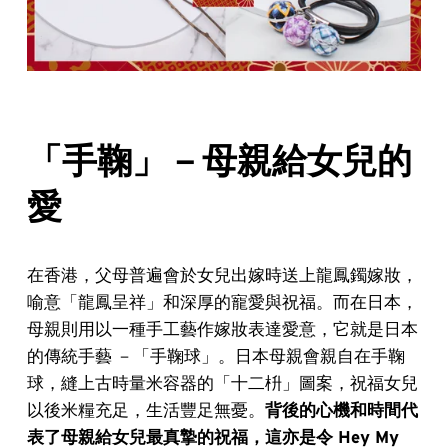
「手鞠」－母親給女兒的
愛
在香港，父母普遍會於女兒出嫁時送上龍鳳鐲嫁妝，
喻意「龍鳳呈祥」和深厚的寵愛與祝福。而在日本，
母親則用以一種手工藝作嫁妝表達愛意，它就是日本
的傳統手藝 －「手鞠球」。日本母親會親自在手鞠
球，縫上古時量米容器的「十二枡」圖案，祝福女兒
以後米糧充足，生活豐足無憂。
背後的心機和時間代
表了母親給女兒最真摯的祝福，這亦是令 Hey My