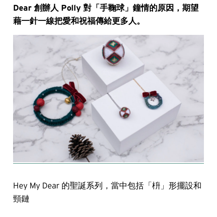
Dear 創辦人 Polly 對「手鞠球」鐘情的原因，期望
藉一針一線把愛和祝福傳給更多人。
Hey My Dear 的聖誕系列，當中包括「枡」形擺設和
頸鏈