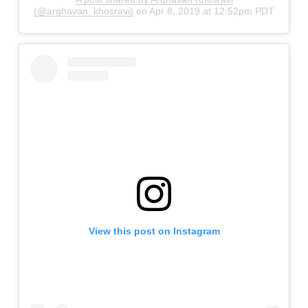
(@arghavan_khosravi)
on
Apr 8, 2019 at 12:52pm PDT
View this post on Instagram