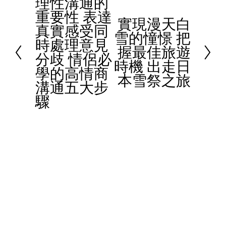
理性溝通的
P
重要性 表達
r
實現漫天白
N
真實感受同
e
雪的憧憬 把
e
時處理意見
v
握最佳旅遊
x
分歧 情侶必
i
時機 出走日
t
學的高情商
o
本雪祭之旅
溝通五大步
u
驟
s