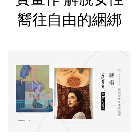
嚮往自由的綑綁