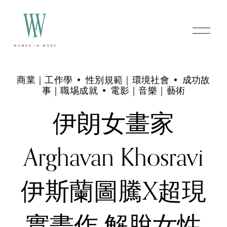
O
p
e
n
M
e
商業｜工作學
性別規範｜環境社會
成功故
n
事｜職埸成就
電影｜音樂｜藝術
u
伊朗女畫家
Arghavan Khosravi
伊斯蘭圖騰X超現
實畫作 解脫女性