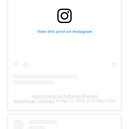
View this post on Instagram
A post shared by Arghavan Khosravi
(@arghavan_khosravi)
on
Apr 11, 2019 at 12:35pm PDT