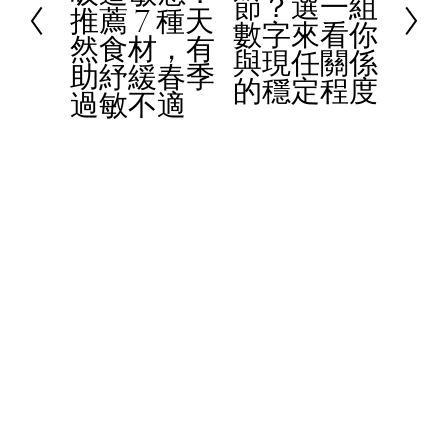
節？選一組
x
推薦 7 種天
v
數字來看你
t
然食材，有
i
與現任關係
助紓緩春季
o
的穩定程度
過敏不適
u
s