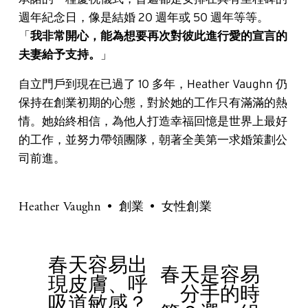
週年紀念日，像是結婚 20 週年或 50 週年等等。
「
我非常開心，能為想要再次對彼此進行愛的宣言的
夫妻給予支持。
」
自立門戶到現在已過了 10 多年，Heather Vaughn 仍
保持在創業初期的心態，對於她的工作只有滿滿的熱
情。她始終相信，為他人打造幸福回憶是世界上最好
的工作，並努力帶領團隊，朝著全美第一求婚策劃公
司前進。
Heather Vaughn
創業
女性創業
春天容易出
P
春天是容易
N
現皮膚、呼
r
分手的時
e
吸道敏感？
e