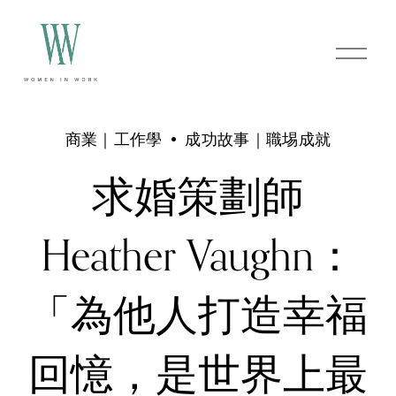
O
p
e
n
M
e
商業｜工作學
成功故事｜職埸成就
n
u
求婚策劃師
Heather Vaughn：
「為他人打造幸福
回憶，是世界上最