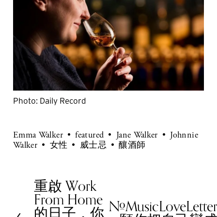
Photo: Daily Record
Emma Walker
featured
Jane Walker
Johnnie
Walker
女性
威士忌
釀酒師
重啟 Work
P
From Home
r
#MusicLoveLett
N
的日子，你
e