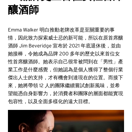
釀酒師
Emma Walker 明白推動老牌改革是至關重要的事
情，因此致力探索威士忌的新可能，所以在原首席釀
酒師 Jim Beveridge 宣布於 2021 年底退休後，並由
她接棒，令她成為品牌 200 多年的歷史以來首位女
性首席釀酒師。她表示自己很常被問到在「男性」產
業工作是什麼感覺，但她認為是個人獲得了整個行業
傑出人士的支持，才有機會到達現在的位置。而接下
來，她將帶領 12 人的團隊繼續嘗試創新風味，並希
望能憑自身影響力，於消費者和團隊的層面都能實現
包容性，以及全面多樣化的遠大目標。