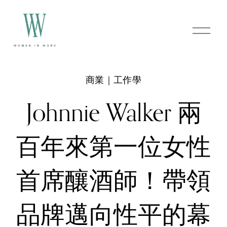
O
p
e
n
M
e
商業｜工作學
n
u
Johnnie Walker 兩
百年來第一位女性
首席釀酒師！帶領
品牌邁向性平的幕