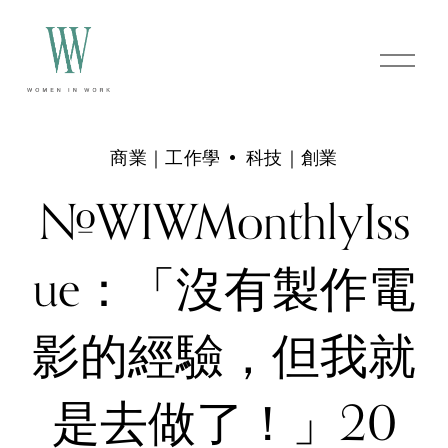
O
p
e
n
M
e
商業｜工作學
科技｜創業
n
u
#WIWMonthlyIss
ue：「沒有製作電
影的經驗，但我就
是去做了！」20