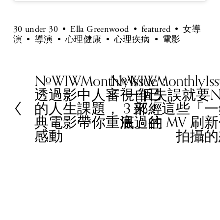
30 under 30
Ella Greenwood
featured
女導
演
導演
心理健康
心理疾病
電影
#WIWMonthlyIssue：
#WIWMonthlyIs
P
N
透過影中人審視自己
一個失誤就要N
r
e
的人生課題， 3 部經
來！這些「一
e
x
典電影帶你重溫過往
底」的 MV 刷
v
t
感動
拍攝的
i
o
u
s