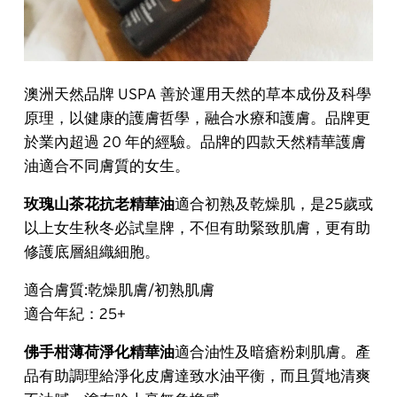
澳洲天然品牌 USPA 善於運用天然的草本成份及科學
原理，以健康的護膚哲學，融合水療和護膚。品牌更
於業內超過 20 年的經驗。品牌的四款天然精華護膚
油適合不同膚質的女生。
玫瑰山茶花抗老精華油
適合初熟及乾燥肌，是25歲或
以上女生秋冬必試皇牌，不但有助緊致肌膚，更有助
修護底層組織細胞。
適合膚質:乾燥肌膚/初熟肌膚
適合年紀：25+
佛手柑薄荷淨化精華油
適合油性及暗瘡粉刺肌膚。產
品有助調理給淨化皮膚達致水油平衡，而且質地清爽