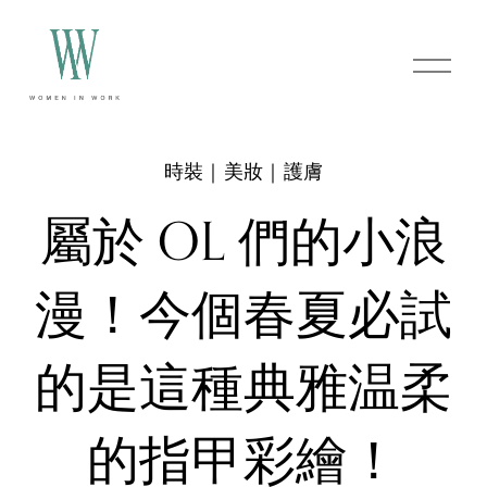
O
p
e
n
M
e
時裝｜美妝｜護膚
n
u
屬於 OL 們的小浪
漫！今個春夏必試
的是這種典雅温柔
的指甲彩繪！