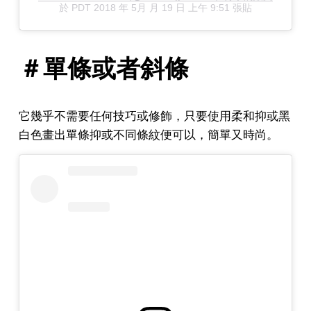
於
PDT 2018 年 5月 月 19 日 上午 9:51
張貼
＃單條或者斜條
它幾乎不需要任何技巧或修飾，只要使用柔和抑或黑
白色畫出單條抑或不同條紋便可以，簡單又時尚。