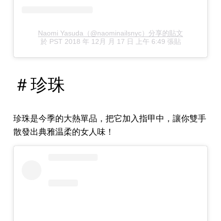
Naomi Yasuda（@naominailsnyc）分享的貼文
於
PST 2018 年 12月 月 17 日 上午 6:49
張貼
＃珍珠
珍珠是今季的大熱單品，把它加入指甲中，讓你雙手
散發出典雅温柔的女人味！