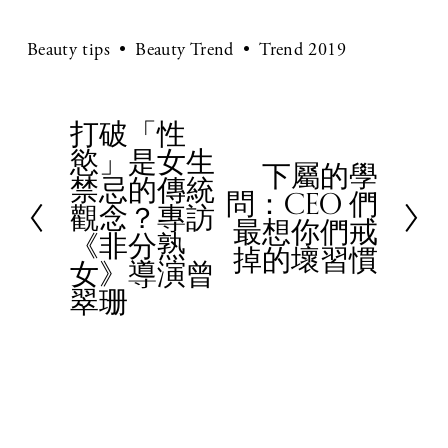
Beauty tips
Beauty Trend
Trend 2019
打破「性
P
慾」是女生
r
下屬的學
N
禁忌的傳統
e
問：CEO 們
e
觀念？專訪
v
最想你們戒
x
《非分熟
i
掉的壞習慣
t
女》導演曾
o
翠珊
u
s