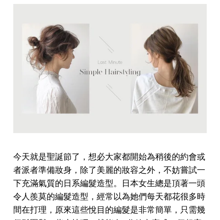
今天就是聖誕節了，想必大家都開始為稍後的約會或
者派者準備妝身，除了美麗的妝容之外，不妨嘗試一
下充滿氣質的日系編髮造型。日本女生總是頂著一頭
令人羨莫的編髮造型，經常以為她們每天都花很多時
間在打理，原來這些悅目的編髮是非常簡單，只需幾