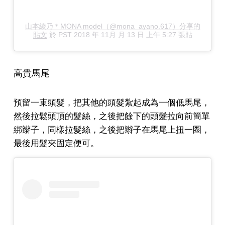
山本綾乃＊MONA model（@mona_ayano.617）分享的
貼文
於
PST 2018 年 11月 月 13 日 上午 5:27
張貼
高貴馬尾
預留一束頭髮，把其他的頭髮紮起成為一個低馬尾，
然後拉鬆頭頂的髮絲，之後把餘下的頭髮拉向前簡單
綁辮子，同樣拉髮絲，之後把辮子在馬尾上扭一圈，
最後用髮夾固定便可。