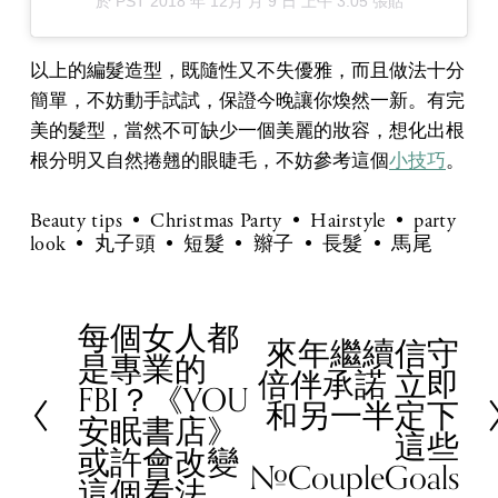
於
PST 2018 年 12月 月 9 日 上午 3:05
張貼
以上的編髮造型，既隨性又不失優雅，而且做法十分
簡單，不妨動手試試，保證今晚讓你煥然一新。有完
美的
髮型，當然不可缺少一個美麗的妝容，想化出根
根分明又自然捲翹的眼睫毛，不妨參考這個
小技巧
。
Beauty tips
Christmas Party
Hairstyle
party
look
丸子頭
短髮
辮子
長髮
馬尾
每個女人都
P
來年繼續信守
N
是專業的
r
倍伴承諾 立即
e
FBI？《YOU
e
和另一半定下
x
安眠書店》
v
這些
t
或許會改變
i
#CoupleGoals
這個看法...
o