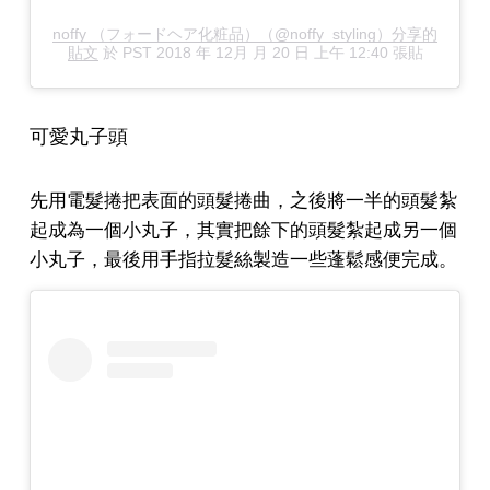
noffy （フォードヘア化粧品）（@noffy_styling）分享的
貼文
於
PST 2018 年 12月 月 20 日 上午 12:40
張貼
可愛丸子頭
先用電髮捲把表面的頭髮捲曲，之後將一半的頭髮紮
起成為一個小丸子，其實把餘下的頭髮紮起成另一個
小丸子，最後用手指拉髮絲製造一些蓬鬆感便完成。