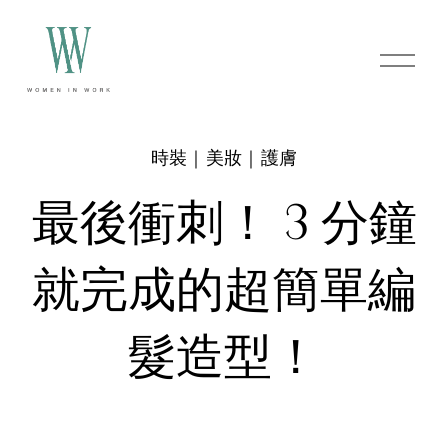
O
p
e
n
M
e
時裝｜美妝｜護膚
n
u
最後衝刺！ 3 分鐘
就完成的超簡單編
髮造型！