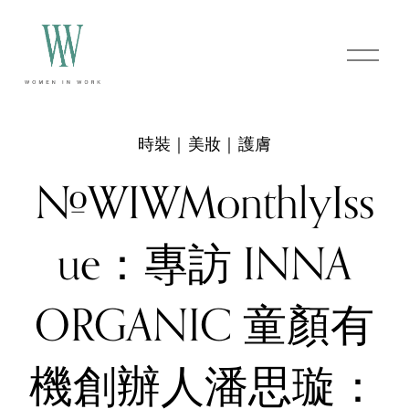
O
p
e
n
M
e
時裝｜美妝｜護膚
n
u
#WIWMonthlyIss
ue：專訪 INNA
ORGANIC 童顏有
機創辦人潘思璇：