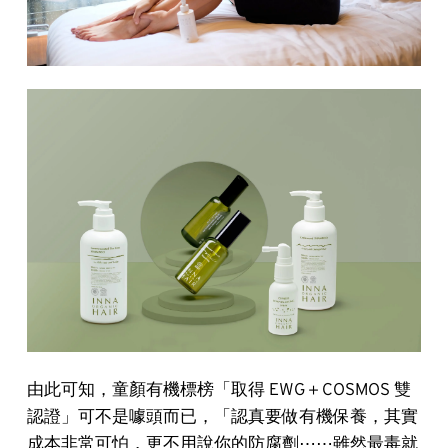
由此可知，童顏有機標榜「取得 EWG＋COSMOS 雙
認證」可不是噱頭而已，「認真要做有機保養，其實
成本非常可怕，更不用說你的防腐劑⋯⋯雖然最毒就