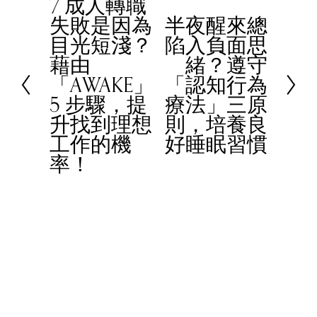
7 成人轉職
P
失敗是因為
半夜醒來總
r
N
目光短淺？
陷入負面思
e
e
藉由
緒？遵守
v
x
「AWAKE」
「認知行為
i
t
5 步驟，提
療法」三原
o
升找到理想
則，培養良
u
工作的機
好睡眠習慣
s
率！