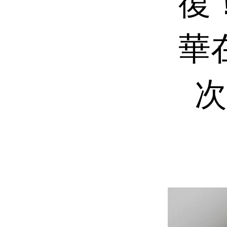
復！
華
次