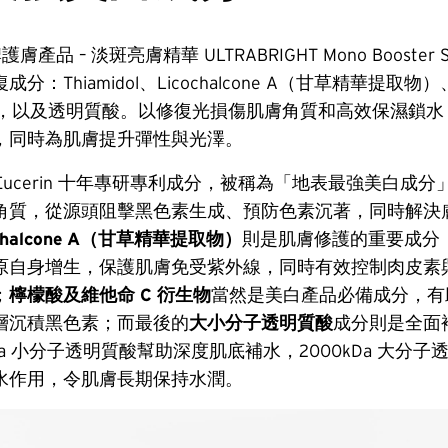
牌護膚產品 – 淡斑亮膚精華 ULTRABRIGHT Mono Booste
分：Thiamidol、Licochalcone A（甘草精華提取
生物，以及透明質酸。以修復光損傷肌膚角質和高效保濕鎖
，同時為肌膚提升彈性與光澤。
 Eucerin 十年專研專利成分，被稱為「地表最強美白成
角質，從源頭阻擊黑色素生成、預防色素沉著，同時解決
ochalcone A（甘草精華提取物）
則是肌膚修護的重要成分
原自身增生，保護肌膚免受紫外線，同時有效控制肉皮素
；
檸檬酸及維他命 C 衍生物
當然是美白產品必備成分，有
層沉積黑色素；而最後的
大小分子透明質酸
成分則是全面
Da 小分子透明質酸幫助深度肌底補水，2000kDa 大分
水作用，令肌膚長期保持水潤。