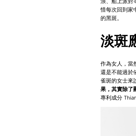
浪、船上派對
惜每次回到家
的黑斑。
淡斑
作為女人，當
還是不能過於
雀斑的女士來
果，其實除了
專利成分 Th