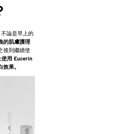
？
，不論是早上的
晚的肌膚護理
之後則繼續使
用 Eucerin
亮白效果。