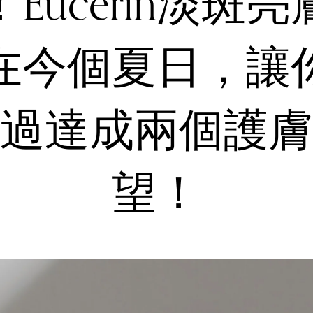
Eucerin淡斑
在今個夏日，讓
過達成兩個護膚
望！