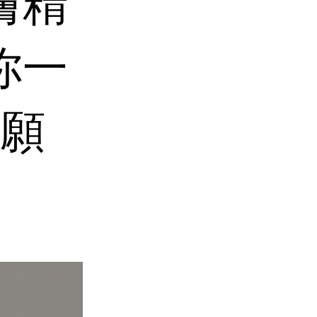
亮膚精
你一
願