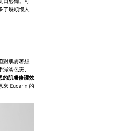
夏日必備。可
多了幾顆惱人
但對肌膚著想
手減淡色斑、
想的肌膚修護效
原來 Eucerin 的