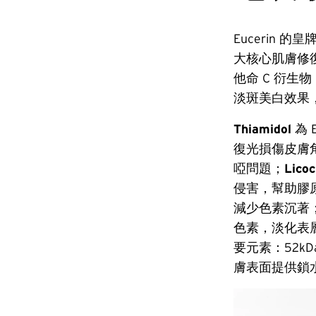
Eucerin 的皇
大核心肌膚修復成
他命 C 衍
淡斑美白效果
Thiamidol
為
復光損傷皮膚
啞問題；
Lic
侵害，幫助膠
減少色素沉著
色素，淡化表
要元素：52k
膚表面提供鎖