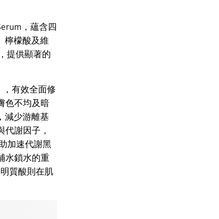
r Serum，蘊含四
物）、檸檬酸及維
水，提供顯著的
分」，有效全面修
膚色不均及暗
，減少游離基
與代謝因子，
助加速代謝黑
補水鎖水的重
子透明質酸則在肌