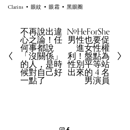
Clarins
眼紋
眼霜
黑眼圈
不再說出違
#HeForShe
P
N
心之論！任
男性也要促
r
e
何事都說
進女性權
e
x
「沒關係」
利！盤點為
v
t
的人，是時
性別平等站
i
候對自己好
出來的 4 名
o
一點了
男演員
u
s