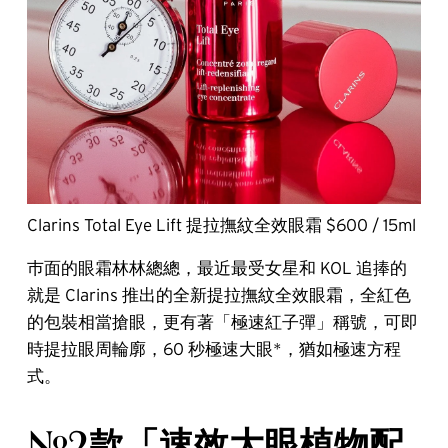
Clarins Total Eye Lift 提拉撫紋全效眼霜 $600 / 15ml
巿面的眼霜林林總總，最近最受女星和 KOL 追捧的
就是 Clarins 推出的全新提拉撫紋全效眼霜，全紅色
的包裝相當搶眼，更有著「極速紅子彈」稱號，可即
時提拉眼周輪廓，60 秒極速大眼*，猶如極速方程
式。
#2款「速效大眼植物配