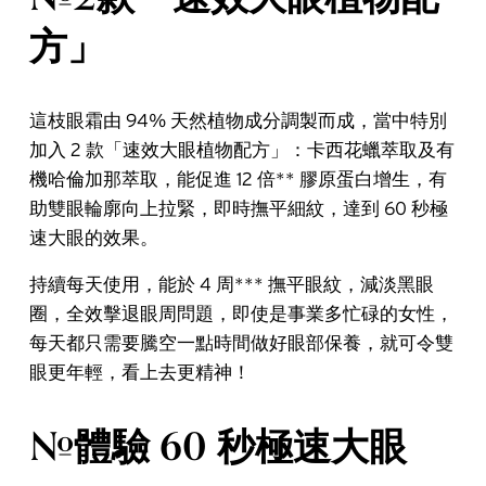
方」
這枝眼霜由 94% 天然植物成分調製而成，當中特別
加入 2 款「速效大眼植物配方」：卡西花蠟萃取及有
機哈倫加那萃取，能促進 12 倍** 膠原蛋白增生，有
助雙眼輪廓向上拉緊，即時撫平細紋，達到 60 秒極
速大眼的效果。
持續每天使用，能於 4 周*** 撫平眼紋，減淡黑眼
圈，全效擊退眼周問題，即使是事業多忙碌的女性，
每天都只需要騰空一點時間做好眼部保養，就可令雙
眼更年輕，看上去更精神！
#體驗 60 秒極速大眼