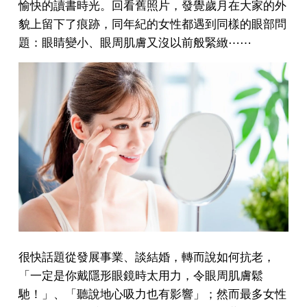
愉快的讀書時光。回看舊照片，發覺歲月在大家的外
貌上留下了痕跡，同年紀的女性都遇到同樣的眼部問
題：眼睛變小、眼周肌膚又沒以前般緊緻⋯⋯
很快話題從發展事業、談結婚，轉而說如何抗老，
「一定是你戴隱形眼鏡時太用力，令眼周肌膚鬆
馳！」、「聽說地心吸力也有影響」；然而最多女性