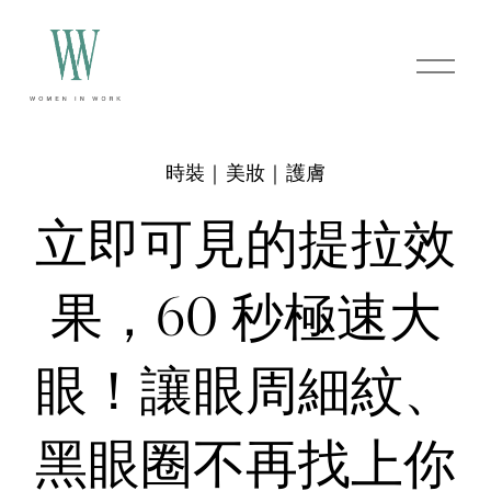
O
p
e
n
M
e
時裝｜美妝｜護膚
n
u
立即可見的提拉效
果，60 秒極速大
眼！讓眼周細紋、
黑眼圈不再找上你