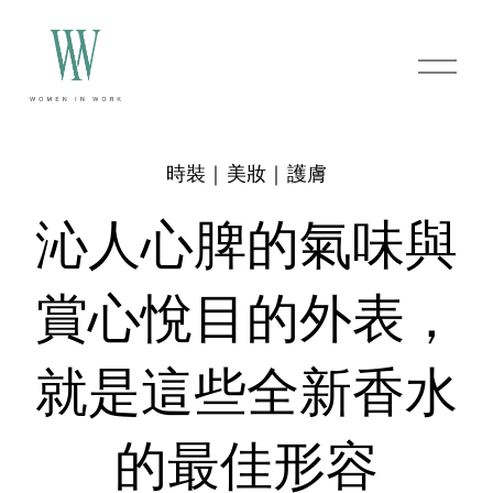
O
p
e
n
M
e
時裝｜美妝｜護膚
n
u
沁人心脾的氣味與
賞心悅目的外表，
就是這些全新香水
的最佳形容