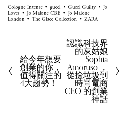
Cologne Intense
gucci
Gucci Guilty
Jo
Loves
Jo Malone CBE
Jo Malone
London
The Glace Collection
ZARA
認識科技界
N
的灰姑娘
e
給今年想要
Sophia
x
P
創業的你，
Amoruso ，
t
r
值得關注的
從撿垃圾到
e
4大趨勢！
時尚電商
v
CEO 的創業
i
神話
o
u
s