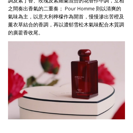
調及紫丁香、玫瑰及紫羅蘭混合的花香作中調，互相
之間奏出香氣的二重奏； Pour Homme 則以清爽的
氣味為主，以意大利檸檬作為開首，慢慢滲出苦橙及
薰衣草結合的香調，再以濃郁雪松木氣味配合木質調
的廣藿香收尾。