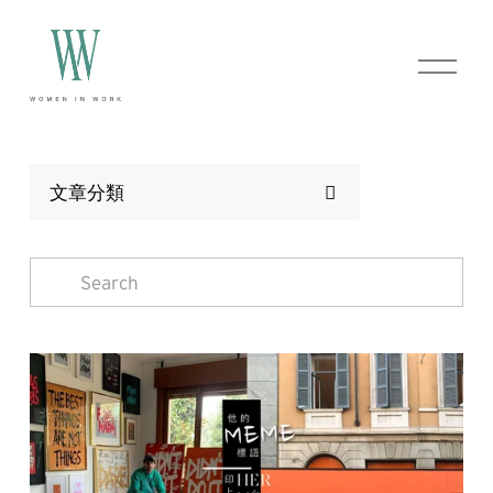
O
p
e
n
M
e
n
文章分類
u