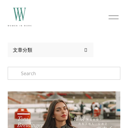
O
p
e
n
M
e
n
文章分類
u