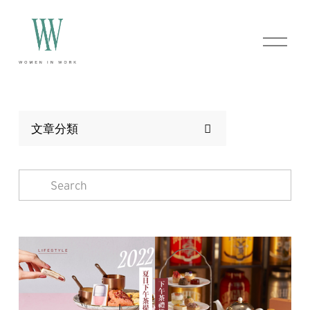
O
p
e
n
M
e
n
文章分類
u