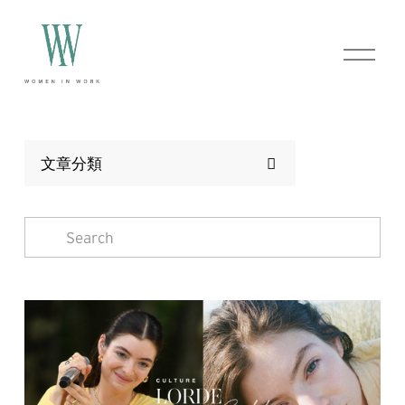
O
p
e
n
M
e
n
文章分類
u