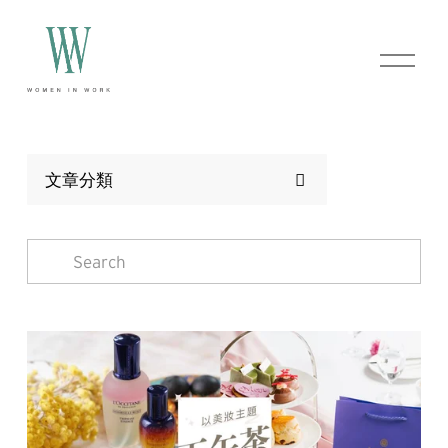
O
p
e
n
M
e
n
文章分類
u