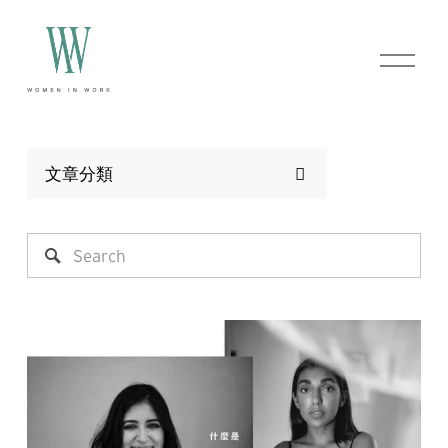
O
p
e
n
M
e
n
文章分類
u