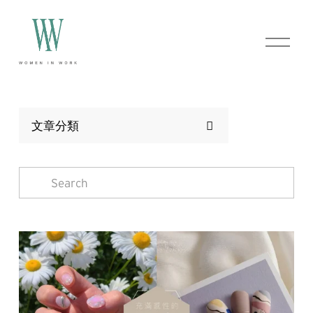
O
p
e
n
M
e
n
文章分類
u