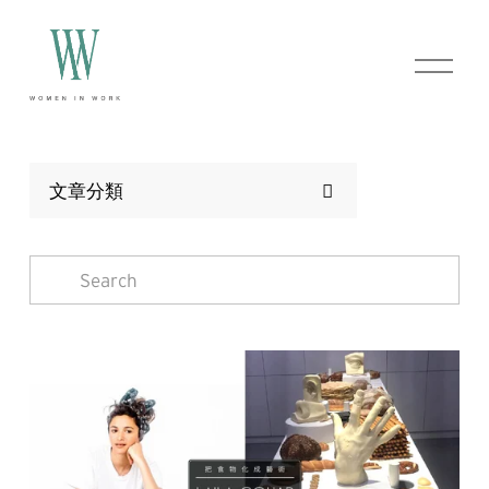
O
p
e
n
M
e
n
文章分類
u