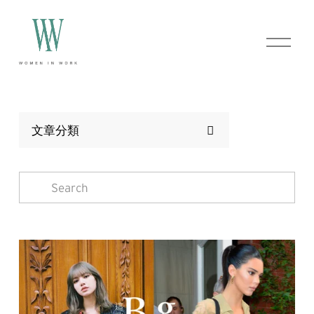
O
p
e
n
M
e
n
文章分類
u