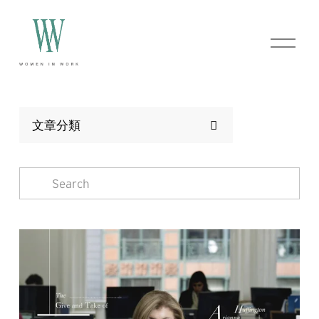
O
p
e
n
M
e
n
文章分類
u