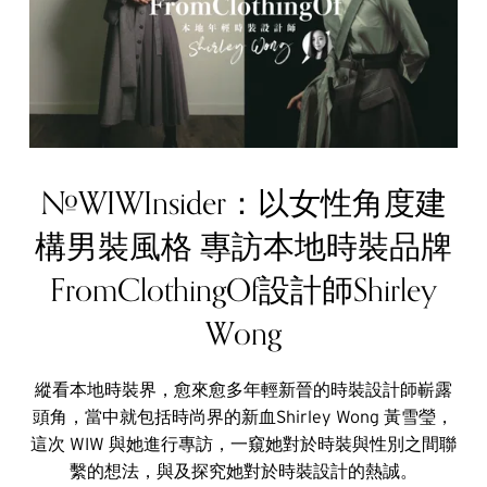
#WIWInsider：以女性角度建
構男裝風格 專訪本地時裝品牌
FromClothingOf設計師Shirley
Wong
縱看本地時裝界，愈來愈多年輕新晉的時裝設計師嶄露
頭角，當中就包括時尚界的新血Shirley Wong 黃雪瑩，
這次 WIW 與她進行專訪，一窺她對於時裝與性別之間聯
繫的想法，與及探究她對於時裝設計的熱誠。