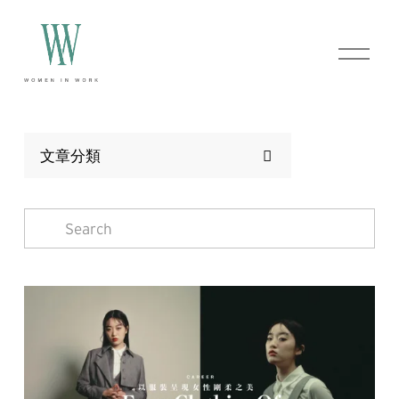
O
p
e
n
M
e
n
文章分類
u