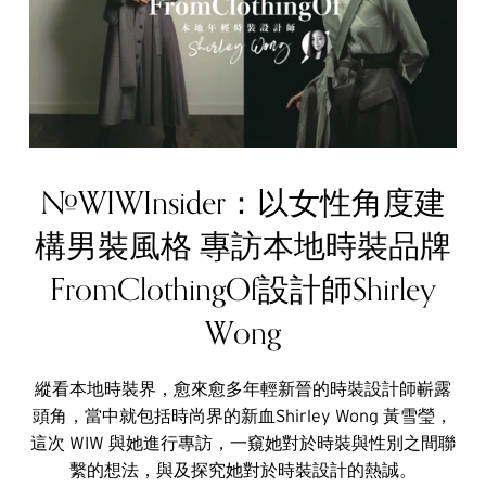
#WIWInsider：以女性角度建
構男裝風格 專訪本地時裝品牌
FromClothingOf設計師Shirley
Wong
縱看本地時裝界，愈來愈多年輕新晉的時裝設計師嶄露
頭角，當中就包括時尚界的新血Shirley Wong 黃雪瑩，
這次 WIW 與她進行專訪，一窺她對於時裝與性別之間聯
繫的想法，與及探究她對於時裝設計的熱誠。