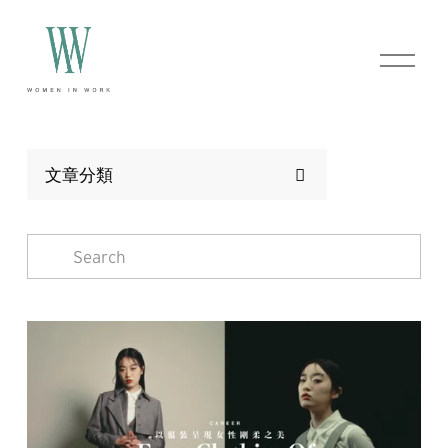
O
p
e
n
M
e
n
文章分類
u