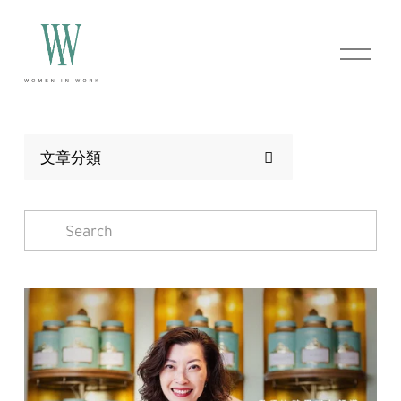
O
p
e
n
M
e
n
文章分類
u