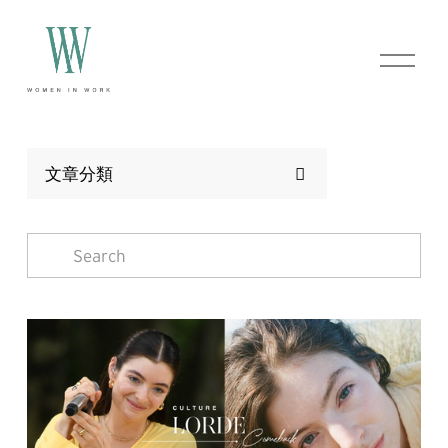
O
p
e
n
M
e
n
文章分類
u