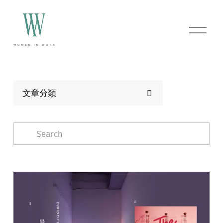
O
p
e
n
M
e
n
u
文章分類