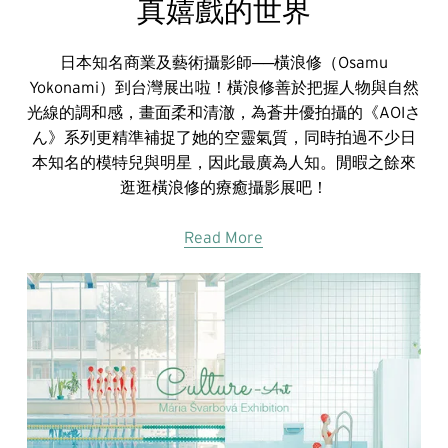
真嬉戲的世界
日本知名商業及藝術攝影師──橫浪修（Osamu
Yokonami）到台灣展出啦！橫浪修善於把握人物與自然
光線的調和感，畫面柔和清澈，為蒼井優拍攝的《AOIさ
ん》系列更精準補捉了她的空靈氣質，同時拍過不少日
本知名的模特兒與明星，因此最廣為人知。閒暇之餘來
逛逛橫浪修的療癒攝影展吧！
Read More