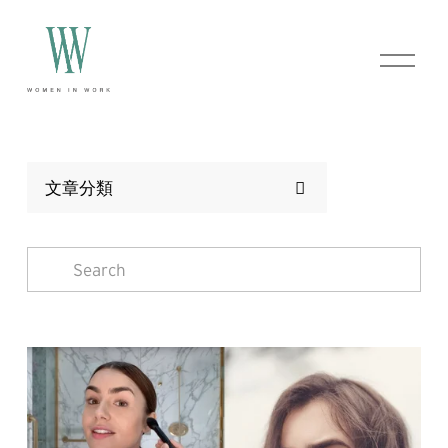
O
p
e
n
M
e
n
u
文章分類