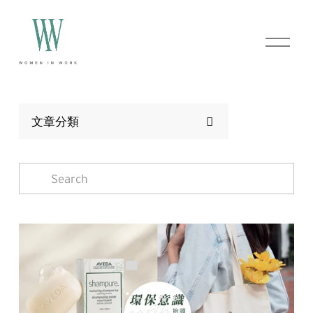
O
p
e
n
M
e
n
文章分類
u