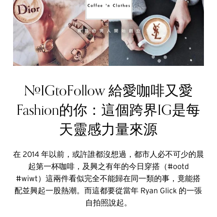
#IGtoFollow 給愛咖啡又愛
Fashion的你：這個跨界IG是每
天靈感力量來源
在 2014 年以前，或許誰都沒想過，都市人必不可少的晨
起第一杯咖啡，及興之有年的今日穿搭（#ootd
#wiwt）這兩件看似完全不能歸在同一類的事，竟能搭
配並興起一股熱潮。而這都要從當年 Ryan Glick 的一張
自拍照說起。