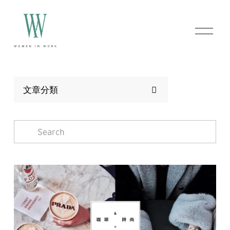
O
p
e
n
M
e
n
文章分類
u