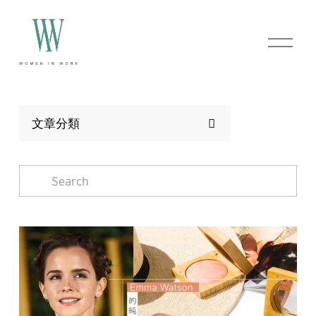
O
p
e
n
M
e
n
文章分類
u