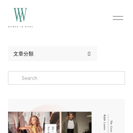
O
p
e
n
M
e
n
文章分類
u