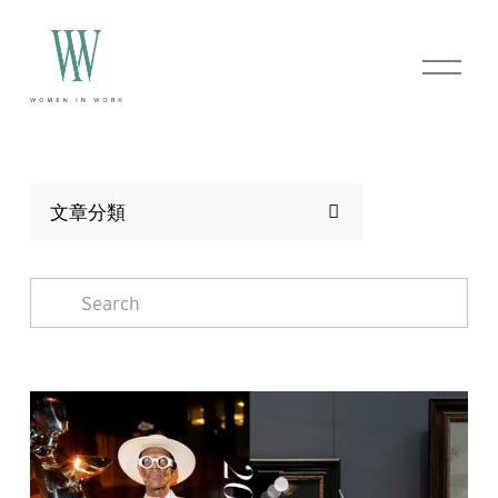
O
p
e
n
M
e
n
u
文章分類