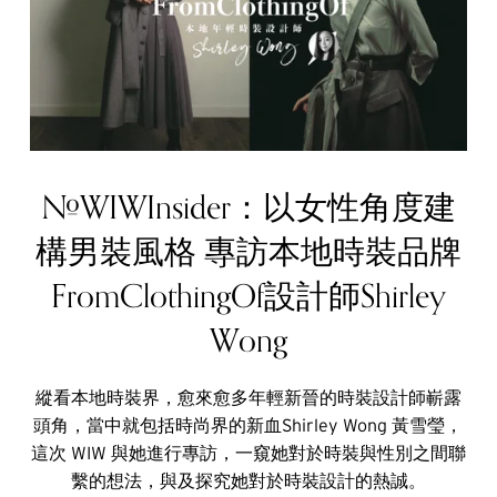
#WIWInsider：以女性角度建
構男裝風格 專訪本地時裝品牌
FromClothingOf設計師Shirley
Wong
縱看本地時裝界，愈來愈多年輕新晉的時裝設計師嶄露
頭角，當中就包括時尚界的新血Shirley Wong 黃雪瑩，
這次 WIW 與她進行專訪，一窺她對於時裝與性別之間聯
繫的想法，與及探究她對於時裝設計的熱誠。