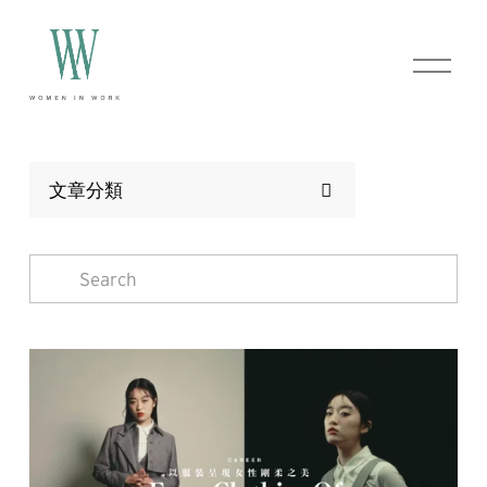
O
p
e
n
M
e
n
文章分類
u