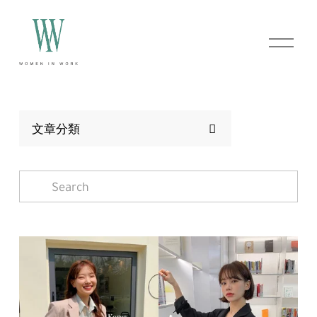
O
p
e
n
M
e
n
文章分類
u