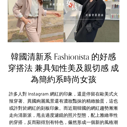
韓國清新系 Fashionista 的好感
穿搭法 兼具知性美及親切感 成
為簡約系時尚女孩
許多人對 Instagram 網紅的印象，還是停留在歐美式火
辣穿著、異國絢麗風景還有濃妝豔抹的精緻臉蛋，這也
或許對於網紅的刻板印象。而近期韓國的網紅趨勢漸漸
走向清新派，甩去過度濾鏡的照片型態，配上雅緻率性
的穿搭，反而顯得別有特色，儼然形成一個新的風格潮