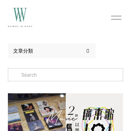
O
p
e
n
M
e
n
文章分類
u