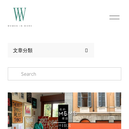
O
p
e
n
M
e
n
文章分類
u