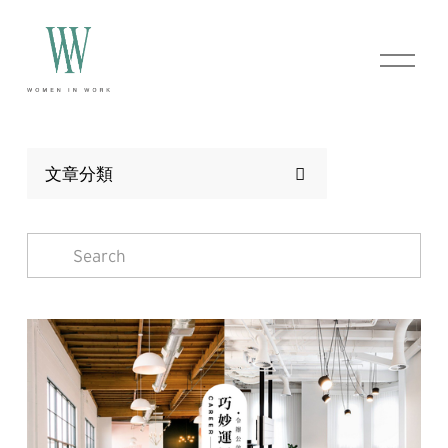
O
p
e
n
M
e
n
文章分類
u