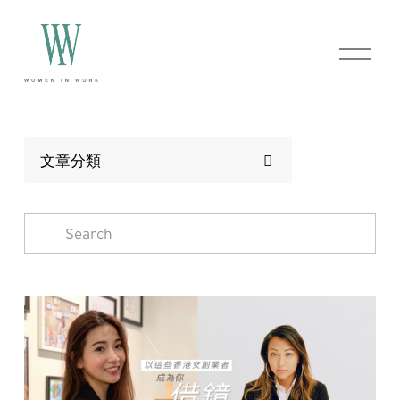
O
p
e
n
M
e
n
文章分類
u