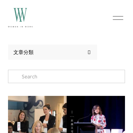
O
p
e
n
M
e
n
文章分類
u