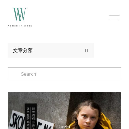
O
p
e
n
M
e
n
文章分類
u